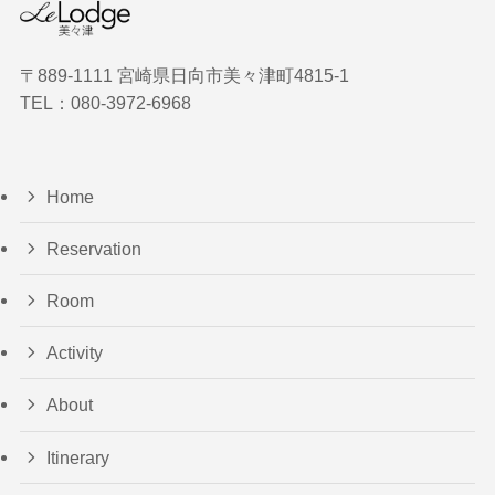
〒889-1111 宮崎県日向市美々津町4815‐1
TEL：080-3972-6968
Home
Reservation
Room
Activity
About
Itinerary